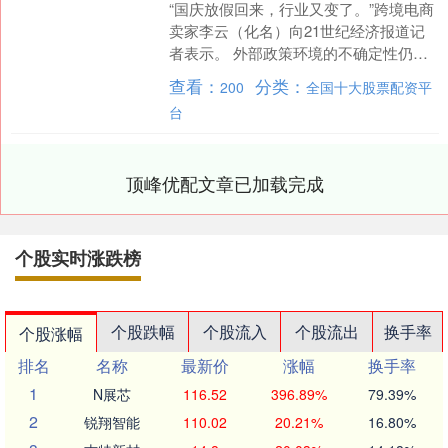
“国庆放假回来，行业又变了。”跨境电商
卖家李云（化名）向21世纪经济报道记
者表示。 外部政策环境的不确定性仍在
持续，多位出海卖家向记者表示，近一
查看：
分类：
200
全国十大股票配资平
年里，经历的这些....
台
顶峰优配文章已加载完成
个股实时涨跌榜
个股跌幅
个股流入
个股流出
换手率
个股涨幅
排名
名称
最新价
涨幅
换手率
1
N展芯
116.52
396.89%
79.39%
2
锐翔智能
110.02
20.21%
16.80%