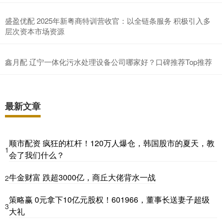
盛盈优配 2025年新粤商特训营收官：以全链条服务 积极引入多
层次资本市场资源
鑫月配 辽宁一体化污水处理设备公司哪家好？口碑推荐Top推荐
最新文章
顺市配资 疯狂的杠杆！120万人爆仓，韩国股市的夏天，教
1
会了我们什么？
牛金财富 跌超3000亿，商丘大佬背水一战
2
策略赢 0元拿下10亿元股权！601966，董事长送妻子超级
3
大礼