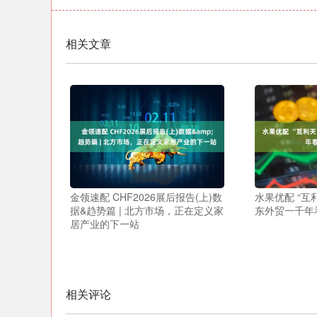
相关文章
金领速配 CHF2026展后报告(上)数
水果优配 “互
据&趋势篇 | 北方市场，正在定义家
东外贸一千年
居产业的下一站
相关评论