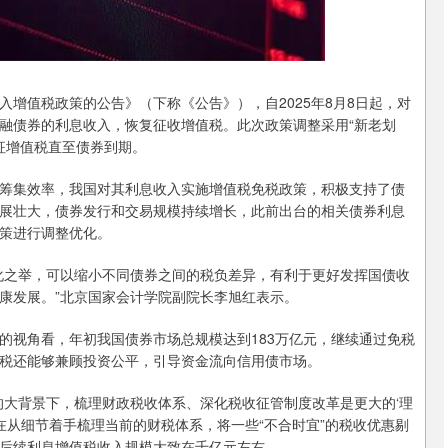
沪深300
4694.44
.42%
43.13
0.93%
增值税政策的公告》（下称《公告》），自2025年8月8日起，对
融债券的利息收入，恢复征收增值税。此次政策调整采用“新老划
征增值税直至债券到期。
筹集效率，我国对其利息收入实施增值税免税政策，积极支持了债
展壮大，债券发行和交易规模持续增长，此前出台的相关债券利息
策进行调整优化。
化之举，可以缩小不同债券之间的税负差异，有利于更好发挥国债收
康发展。”北京国家会计学院副院长李旭红表示。
的视角看，年初我国债券市场总规模达到183万亿元，继续通过免税
税还能够兼顾投资公平，引导资金流向信用债市场。
的大背景下，梳理财政税收体系、深化税收征管制度改革是更大的‘理
在从细节着手梳理当前的财税体系，将一些“不合时宜”的税收优惠剔
后续利息增值税收入规模大致在千亿元左右。