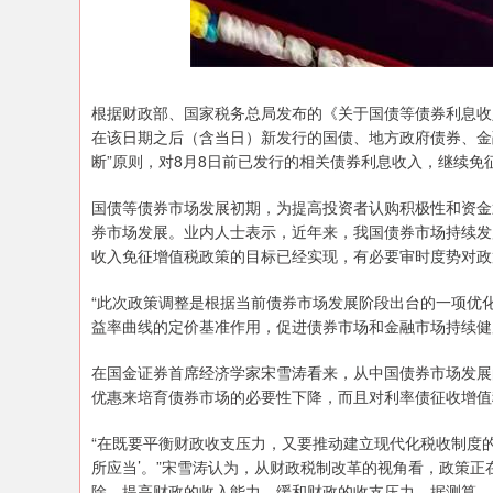
深证成指
14311.01
.68
1.02%
200.89
1
根据财政部、国家税务总局发布的《关于国债等债券利息收入
在该日期之后（含当日）新发行的国债、地方政府债券、金
断”原则，对8月8日前已发行的相关债券利息收入，继续免
国债等债券市场发展初期，为提高投资者认购积极性和资金
券市场发展。业内人士表示，近年来，我国债券市场持续发
收入免征增值税政策的目标已经实现，有必要审时度势对政
“此次政策调整是根据当前债券市场发展阶段出台的一项优
益率曲线的定价基准作用，促进债券市场和金融市场持续健
在国金证券首席经济学家宋雪涛看来，从中国债券市场发展
优惠来培育债券市场的必要性下降，而且对利率债征收增值
“在既要平衡财政收支压力，又要推动建立现代化税收制度
所应当’。”宋雪涛认为，从财政税制改革的视角看，政策正
除，提高财政的收入能力，缓和财政的收支压力。据测算，