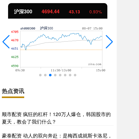
北证50
1134.24
创
11.37
1.01%
热点资讯
顺市配资 疯狂的杠杆！120万人爆仓，韩国股市的
夏天，教会了我们什么？
豪泰配资 动人的双向奔赴：是梅西成就斯卡洛尼，