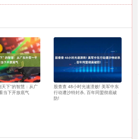
利天下”的智慧：从广
股查查 48小时光速溃败! 美军中东
看当下开放底气
行动遭沙特封杀, 百年同盟彻底破
防!