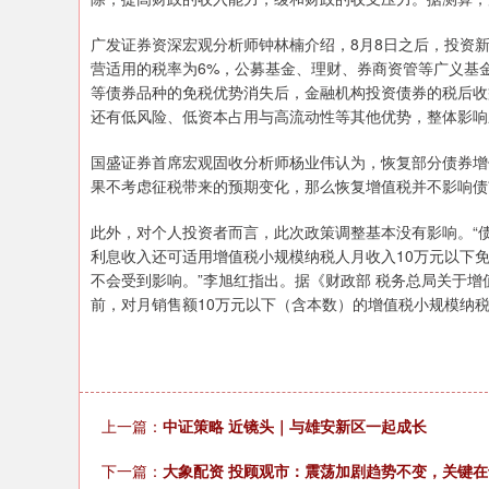
广发证券资深宏观分析师钟林楠介绍，8月8日之后，投资
营适用的税率为6%，公募基金、理财、券商资管等广义基
等债券品种的免税优势消失后，金融机构投资债券的税后收
还有低风险、低资本占用与高流动性等其他优势，整体影响
国盛证券首席宏观固收分析师杨业伟认为，恢复部分债券增
果不考虑征税带来的预期变化，那么恢复增值税并不影响债
此外，对个人投资者而言，此次政策调整基本没有影响。“
利息收入还可适用增值税小规模纳税人月收入10万元以下
不会受到影响。”李旭红指出。据《财政部 税务总局关于增值
前，对月销售额10万元以下（含本数）的增值税小规模纳
上一篇：
中证策略 近镜头｜与雄安新区一起成长
下一篇：
大象配资 投顾观市：震荡加剧趋势不变，关键