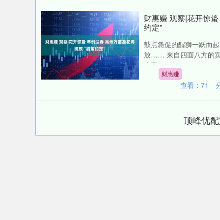
财惠赚 观察|花开惊蛰
约定”
鼓点急促的醒狮一跃而起
放…… 来自四面八方的
人家....
财惠赚
查看：
71
顶峰优配