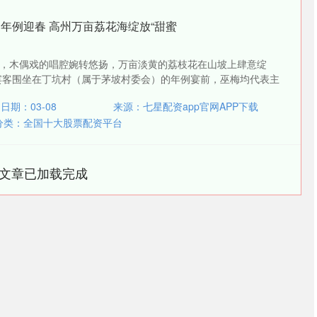
 年例迎春 高州万亩荔花海绽放“甜蜜
，木偶戏的唱腔婉转悠扬，万亩淡黄的荔枝花在山坡上肆意绽
宾客围坐在丁坑村（属于茅坡村委会）的年例宴前，巫梅均代表主
日期：03-08
来源：七星配资app官网APP下载
分类：
全国十大股票配资平台
文章已加载完成