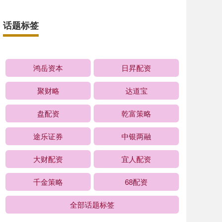
话题标签
鸿岳资本
日昇配资
聚财略
达道宝
盘配资
乾富策略
途乐证券
中银两融
大财配资
宜人配资
千金策略
68配资
全部话题标签