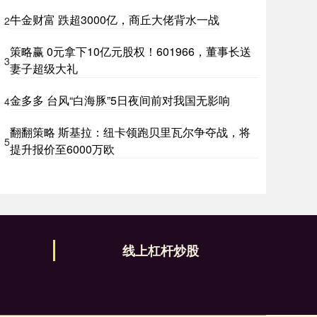
牛金财富 跌超3000亿，商丘大佬背水一战
2
策略赢 0元拿下10亿元股权！601966，董事长送
3
妻子超级大礼
金多多 台风“白海豚”5日夜间前对我国无影响
4
翻翻策略 斯基拉：纽卡领跑贝里瓦尔争夺战，将
5
提升报价至6000万欧
线上杠杆炒股