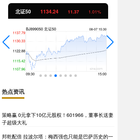
北证50
1134.24
创
11.37
1.01%
热点资讯
策略赢 0元拿下10亿元股权！601966，董事长送妻
子超级大礼
邦乾配倍 拉波尔塔：梅西强也只能是巴萨历史的一