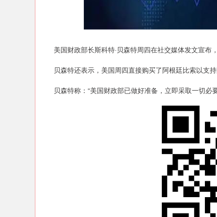
深证成指
14311.01
.68
1.02%
200.89
1
美国财政部长斯科特·贝森特周四在社交媒体发文宣布，美
贝森特还表示，美国周四直接购买了阿根廷比索以支持
贝森特称：“美国财政部已做好准备，立即采取一切必要