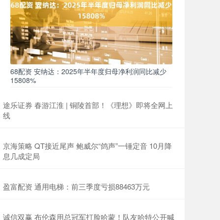
68配资 安纳达：2025年半年度归母净利润同比减少
15808%
途乐证券 春游江淮 | 铜陵首部！《理想》即将全网上
线
京海策略 QT接近尾声 鲍威尔“鸽声”一锤定音 10月降
息几成定局
盈富配资 通用电梯：前三季度亏损88463万元
诚信双赢 布伦森用总冠军打脸哈蒙！队友哈特公开喊