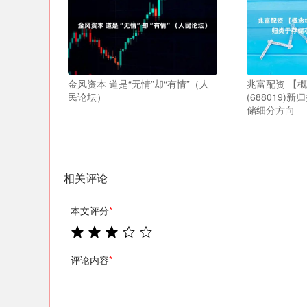
金风资本 道是“无情”却“有情”（人
兆富配资 【
民论坛）
(688019)
储细分方向
相关评论
本文评分
*
评论内容
*