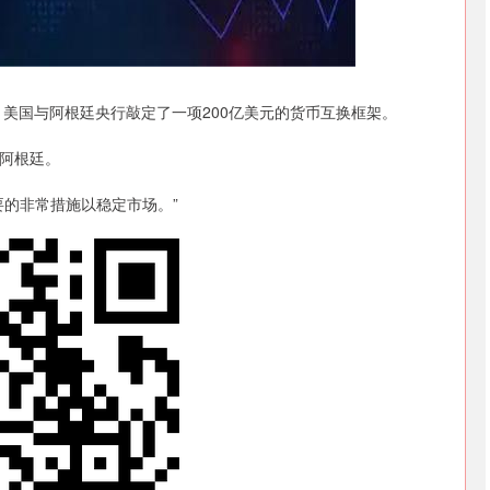
沪深300
4694.44
.42%
43.13
0.93%
国与阿根廷央行敲定了一项200亿美元的货币互换框架。
阿根廷。
的非常措施以稳定市场。”