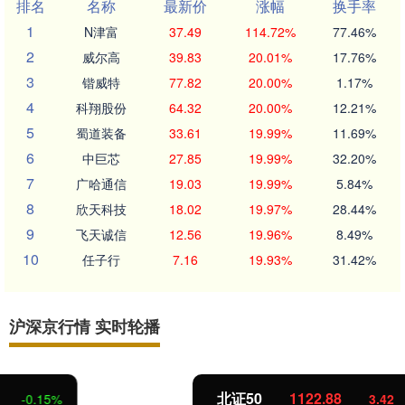
排名
名称
最新价
涨幅
换手率
1
N津富
37.49
114.72%
77.46%
2
威尔高
39.83
20.01%
17.76%
3
锴威特
77.82
20.00%
1.17%
4
科翔股份
64.32
20.00%
12.21%
5
蜀道装备
33.61
19.99%
11.69%
6
中巨芯
27.85
19.99%
32.20%
7
广哈通信
19.03
19.99%
5.84%
8
欣天科技
18.02
19.97%
28.44%
9
飞天诚信
12.56
19.96%
8.49%
10
任子行
7.16
19.93%
31.42%
沪深京行情 实时轮播
北证50
1122.88
3.42
0.30%