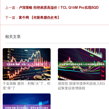
上一篇：
卢深策略 拒绝画质高溢价！TCL Q10M Pro实现SQD
下一篇：
富牛网 【何新希腊伪史考】
相关文章
千金策略 惠州：村晚“火”了，邻
易投投 国债等债券利息收入8日
里“亲”了
起恢复征收增值税