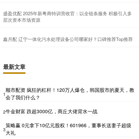
盛盈优配 2025年新粤商特训营收官：以全链条服务 积极引入多
层次资本市场资源
鑫月配 辽宁一体化污水处理设备公司哪家好？口碑推荐Top推荐
最新文章
顺市配资 疯狂的杠杆！120万人爆仓，韩国股市的夏天，教
1
会了我们什么？
牛金财富 跌超3000亿，商丘大佬背水一战
2
策略赢 0元拿下10亿元股权！601966，董事长送妻子超级
3
大礼