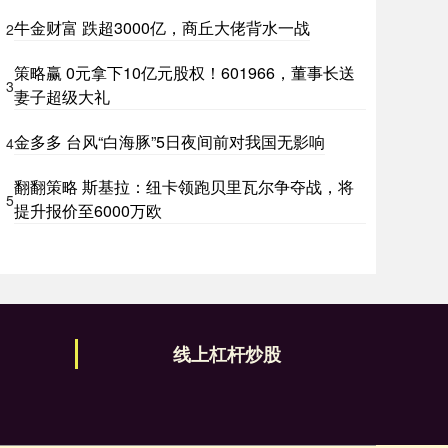
牛金财富 跌超3000亿，商丘大佬背水一战
2
策略赢 0元拿下10亿元股权！601966，董事长送
3
妻子超级大礼
金多多 台风“白海豚”5日夜间前对我国无影响
4
翻翻策略 斯基拉：纽卡领跑贝里瓦尔争夺战，将
5
提升报价至6000万欧
线上杠杆炒股