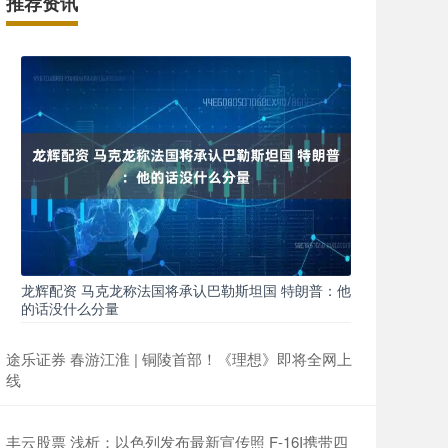
推荐资讯
龙辉配资 马克龙称法国将承认巴勒斯坦国 特朗普：他
的话没什么分量
途乐证券 春游江淮 | 铜陵首部！《理想》即将全网上
线
丰云股票 浅析：以色列发布最新宣传照 F-16I携带四