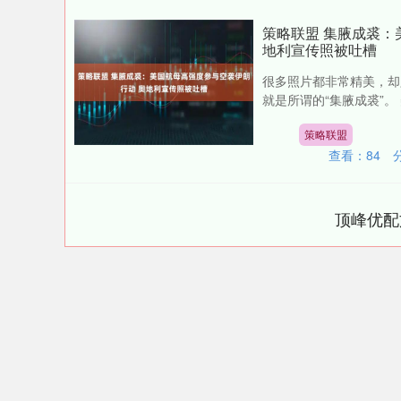
策略联盟 集腋成裘：
地利宣传照被吐槽
很多照片都非常精美，却
就是所谓的“集腋成裘”。 美
策略联盟
查看：
84
顶峰优配