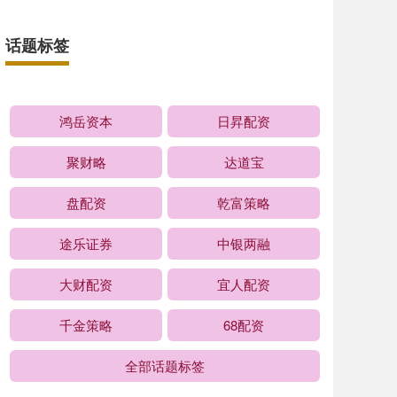
话题标签
鸿岳资本
日昇配资
聚财略
达道宝
盘配资
乾富策略
途乐证券
中银两融
大财配资
宜人配资
千金策略
68配资
全部话题标签