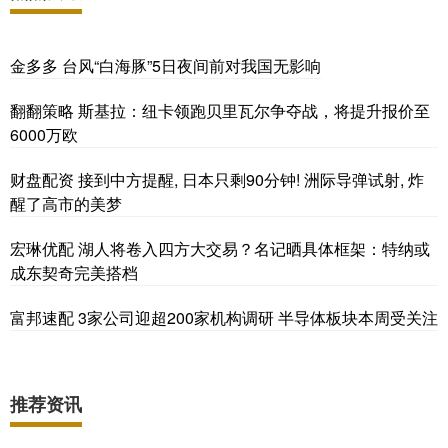
金多多 台风“白海豚”5日夜间前对我国无影响
翻翻策略 斯基拉：纽卡领跑贝里瓦尔争夺战，将提升报价至
6000万欧
财盘配资 接到中方提醒, 日本只剩90分钟! 洲际导弹试射, 炸
醒了高市的美梦
宏琳优配 湖人将卷入四方大交易？名记晒具体框架：特纳或
成东契奇完美搭档
富邦速配 3家公司迎超200家机构调研 半导体板块本周受关注
推荐资讯