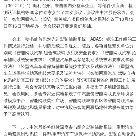
（301215）”）顺利召开。来自国内外整车企业、零部件供应商、检
测认证机构等80余位专家参加了本次会议，会议由中汽股份承办。会
前，智能网联汽车（ICV）相关标准项目组第九次系列会议于10月13
日至16日同地举办，为会议召开奠定良好基础。
会上，秘书处首先对先进驾驶辅助系统（ADAS）标准工作组的工
作情况进行总结，并明确后续工作规划。随后，各项目组牵头单位分
别就《智能网联汽车 组合驾驶辅助系统安全要求》《智能网联汽车 泊
车辅助系统安全要求》《重型汽车自动紧急制动系统技术要求及试验
方法》《轻型汽车车道保持辅助系统技术要求及试验方法》《重型汽
车车道保持辅助系统技术要求及试验方法》《智能网联汽车 驾驶自动
化系统仿真工程 第1部分：总体要求》等9项国家标准的近期工作进展
进行汇报，与会专家认真听取了汇报内容，并提出了多项建设性意
见。会议期间，参会专家还实地参观了中汽股份智能网联复杂环境多
维模拟平台、智能网联柔性广场、智能网联城市街区等智能网联汽车
关键测试场地和场景搭建，对中汽股份智能网联场地技术服务能力给
予了高度认可。
下一步，中汽股份将继续深度参与组合驾驶辅助系统、重型汽车
自动紧急制动系统、轻型/重型汽车车道保持辅助系统、驾驶自动化系