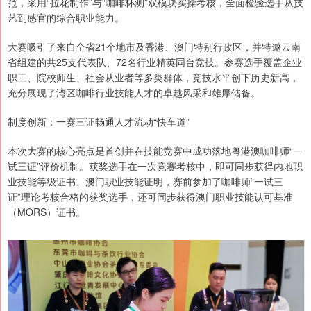
范，采用“拉花制作”与“咖啡杯测”双模块实操考核，全面检验选手从技
艺到感官的综合职业能力。
大赛吸引了来自全省21个地市及香港、澳门特别行政区，并特邀云南
省组建的共25支代表队、72名行业精英同台竞技。参赛选手覆盖企业
职工、院校师生、社会从业者等多类群体，竞技水平创下历史新高，
充分展现了湾区咖啡行业技能人才的卓越风采和雄厚储备。
制度创新：一赛三证畅通人才流动“快车道”
本次大赛的核心亮点是首创并在技能竞赛中成功落地粤港澳咖啡师“一
试三证”评价机制。获奖选手在一次竞赛考核中，即可同步获得内地职
业技能等级证书、澳门职业技能证明，赛前参加了咖啡师“一试三
证”理论考核合格的获奖选手，还可同步获得澳门职业技能认可基准
（MORS）证书。