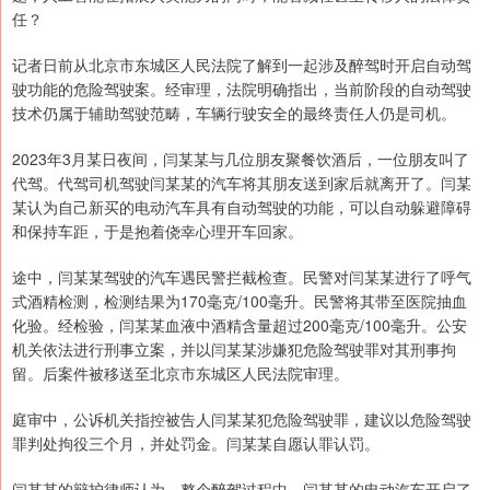
任？
记者日前从北京市东城区人民法院了解到一起涉及醉驾时开启自动驾
驶功能的危险驾驶案。经审理，法院明确指出，当前阶段的自动驾驶
技术仍属于辅助驾驶范畴，车辆行驶安全的最终责任人仍是司机。
2023年3月某日夜间，闫某某与几位朋友聚餐饮酒后，一位朋友叫了
代驾。代驾司机驾驶闫某某的汽车将其朋友送到家后就离开了。闫某
某认为自己新买的电动汽车具有自动驾驶的功能，可以自动躲避障碍
和保持车距，于是抱着侥幸心理开车回家。
途中，闫某某驾驶的汽车遇民警拦截检查。民警对闫某某进行了呼气
式酒精检测，检测结果为170毫克/100毫升。民警将其带至医院抽血
化验。经检验，闫某某血液中酒精含量超过200毫克/100毫升。公安
机关依法进行刑事立案，并以闫某某涉嫌犯危险驾驶罪对其刑事拘
留。后案件被移送至北京市东城区人民法院审理。
庭审中，公诉机关指控被告人闫某某犯危险驾驶罪，建议以危险驾驶
罪判处拘役三个月，并处罚金。闫某某自愿认罪认罚。
闫某某的辩护律师认为，整个醉驾过程中，闫某某的电动汽车开启了