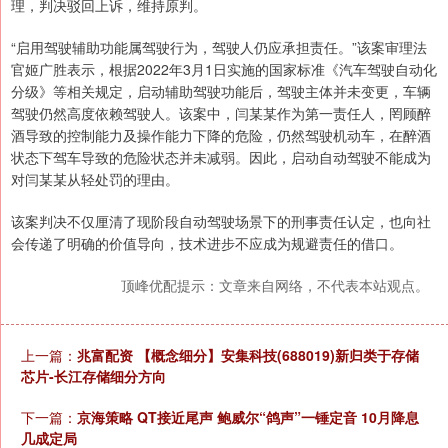
理，判决驳回上诉，维持原判。
“启用驾驶辅助功能属驾驶行为，驾驶人仍应承担责任。”该案审理法
官姬广胜表示，根据2022年3月1日实施的国家标准《汽车驾驶自动化
分级》等相关规定，启动辅助驾驶功能后，驾驶主体并未变更，车辆
驾驶仍然高度依赖驾驶人。该案中，闫某某作为第一责任人，罔顾醉
酒导致的控制能力及操作能力下降的危险，仍然驾驶机动车，在醉酒
状态下驾车导致的危险状态并未减弱。因此，启动自动驾驶不能成为
对闫某某从轻处罚的理由。
该案判决不仅厘清了现阶段自动驾驶场景下的刑事责任认定，也向社
会传递了明确的价值导向，技术进步不应成为规避责任的借口。
顶峰优配提示：文章来自网络，不代表本站观点。
上一篇：
兆富配资 【概念细分】安集科技(688019)新归类于存储
芯片-长江存储细分方向
下一篇：
京海策略 QT接近尾声 鲍威尔“鸽声”一锤定音 10月降息
几成定局