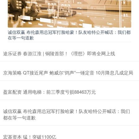
诚信双赢 布伦森用总冠军打脸哈蒙！队友哈特公开喊话：我们都
在等一句道歉
途乐证券 春游江淮 | 铜陵首部！《理想》即将全网上线
京海策略 QT接近尾声 鲍威尔“鸽声”一锤定音 10月降息几成定局
盈富配资 通用电梯：前三季度亏损88463万元
诚信双赢 布伦森用总冠军打脸哈蒙！队友哈特公开喊话：我们
都在等一句道歉
宏基资本 猛！突破1100亿