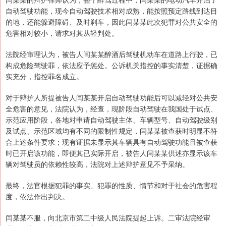
自动驾驶功能，现今自动驾驶技术相对成熟，能按照预定路线到达目
的地，还能躲避障碍、及时刹车，因此闫某某此次犯罪对公共安全的
危害相对较小，请求对其从轻判处。
法院经审理认为，被告人闫某某醉酒后驾驶机动车在道路上行驶，已
构成危险驾驶罪，依法应予惩处。公诉机关指控的事实清楚，证据确
实充分，指控罪名成立。
对于辩护人所提被告人闫某某开启自动驾驶功能后可以减轻对公共安
全危害的意见，法院认为，经查，现阶段自动驾驶在我国处于试点、
示范应用阶段，各地对申请自动驾驶主体、车辆型号、自动驾驶级别
及试点、示范区域均有不同的限制性规定，闫某某被查获时明显不符
合上述条件要求；现有证据未显示其车辆具有自动驾驶功能且被查获
时已开启该功能，即便其已实际开启，被告人闫某某供述亦显示该车
辆对驾驶员的依赖性较高，法院对上述辩护意见不予采纳。
最终，法官根据犯罪的事实、犯罪的性质、情节和对于社会的危害程
度，依法作出判决。
闫某某不服，向北京市第二中级人民法院提起上诉。二审法院经审