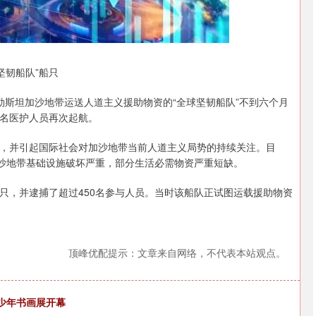
深证成指
14311.01
02%
200.89
1.42%
坚韧船队”船只
勒斯坦加沙地带运送人道主义援助物资的“全球坚韧船队”不到六个月
0名医护人员再次起航。
，并引起国际社会对加沙地带当前人道主义局势的持续关注。目
加沙地带基础设施破坏严重，部分生活必需物资严重短缺。
船只，并逮捕了超过450名参与人员。当时该船队正试图运载援助物资
顶峰优配提示：文章来自网络，不代表本站观点。
青少年书画展开幕