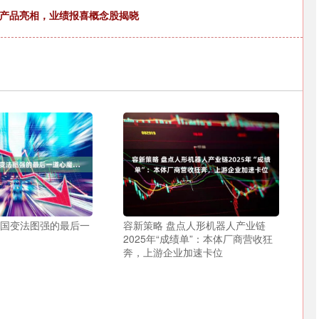
池重磅产品亮相，业绩报喜概念股揭晓
秦国变法图强的最后一
容新策略 盘点人形机器人产业链
2025年“成绩单”：本体厂商营收狂
奔，上游企业加速卡位