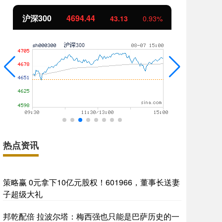
沪深300
4694.44
北
43.13
0.93%
热点资讯
策略赢 0元拿下10亿元股权！601966，董事长送妻
子超级大礼
邦乾配倍 拉波尔塔：梅西强也只能是巴萨历史的一