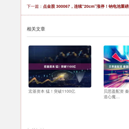
下一篇：
点金股 300067，连续“20cm”涨停！钠电
相关文章
宏基资本 猛！突破1100亿
贝思盈配资 
道心魔…