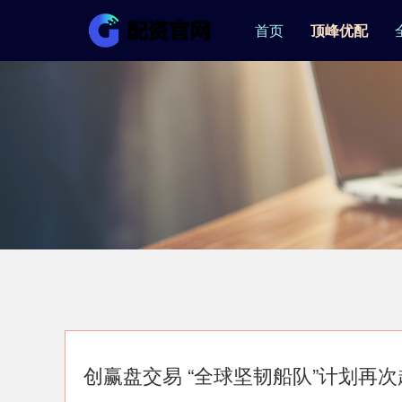
首页
顶峰优配
创赢盘交易 “全球坚韧船队”计划再