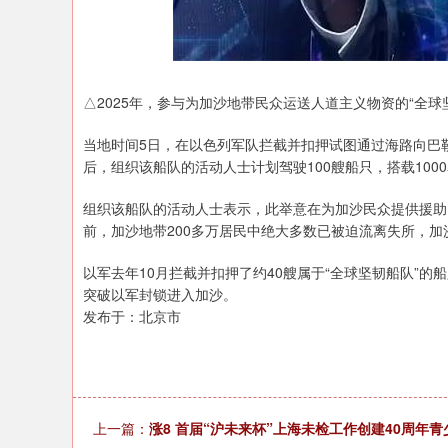
上证指数
3940.04
.40
2.13%
39.68
1.
△2025年，参与为加沙地带民众运送人道主义物资的“全球
当地时间5日，在以色列军队拦截并扣押试图通过海路向巴
后，组织该船队的活动人士计划驾驶100艘船只，搭载100
组织该船队的活动人士表示，此举意在为加沙民众提供援助
前，加沙地带200多万居民中绝大多数已被迫流离失所，
以军去年10月拦截并扣押了约40艘属于“全球坚韧船队”的
突破以军封锁进入加沙。
发布于：北京市
上一篇：
涨8 ​首届“沪未来杯”上海未检工作创建40周年