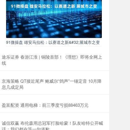
91微操盘 雄安马拉松：以赛道之新&#32;展城市之变
途乐证券 春游江淮 | 铜陵首部！《理想》即将全网上
线
京海策略 QT接近尾声 鲍威尔“鸽声”一锤定音 10月降
息几成定局
盈富配资 通用电梯：前三季度亏损88463万元
诚信双赢 布伦森用总冠军打脸哈蒙！队友哈特公开喊
话：我们都在等一句道歉