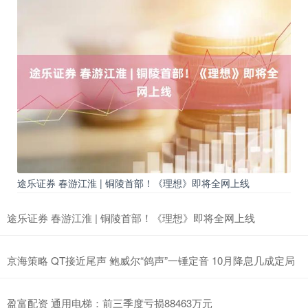
途乐证券 春游江淮 | 铜陵首部！《理想》即将全网上线
途乐证券 春游江淮 | 铜陵首部！《理想》即将全网上线
京海策略 QT接近尾声 鲍威尔“鸽声”一锤定音 10月降息几成定局
盈富配资 通用电梯：前三季度亏损88463万元