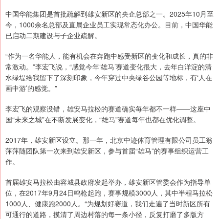
中国华能集团是首批疏解到雄安新区的央企总部之一。2025年10月至
今，1000余名总部及直属企业员工实现常态化办公。目前，中国华能
已启动二期建设与子企业疏解。
“作为一名华能人，能有机会在奔跑中感受新区的变化和成长，真的非
常激动。”李宏飞说，“感觉今年‘雄马’赛道变化很大，去年白洋淀的清
水绿堤给我留下了深刻印象，今年穿过中央绿谷公园等地标，有‘人在
画中游’的感觉。”
李宏飞的观察没错，雄安马拉松的赛道确实每年都不一样——这座中
国“未来之城”在不断发展变化，“雄马”赛道每年也都在优化调整。
2017年，雄安新区设立。那一年，北京中迹体育管理有限公司员工翁
萍萍随团队第一次来到雄安新区，参与首届“雄马”的赛事组织运营工
作。
首届雄安马拉松由容城县政府发起举办，雄安新区管委会作为指导单
位，在2017年9月24日鸣枪起跑，赛事规模3000人，其中半程马拉松
1000人、健康跑2000人。“为规划好赛道，我们走遍了当时新区所有
可通行的道路，摸清了周边村落的每一条小径，反复打磨了多版方