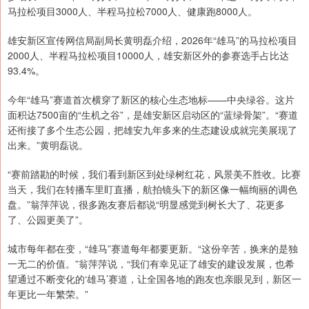
马拉松项目3000人、半程马拉松7000人、健康跑8000人。
雄安新区宣传网信局副局长黄明磊介绍，2026年“雄马”的马拉松项目
2000人、半程马拉松项目10000人，雄安新区外的参赛选手占比达
93.4%。
今年“雄马”赛道首次横穿了新区的核心生态地标——中央绿谷。这片
面积达7500亩的“生机之谷”，是雄安新区启动区的“蓝绿骨架”。“赛道
还衔接了多个生态公园，把雄安九年多来的生态建设成就完美展现了
出来。”黄明磊说。
“赛前踏勘的时候，我们看到新区到处绿树红花，风景美不胜收。比赛
当天，我们在转播车里盯直播，航拍镜头下的新区像一幅绚丽的调色
盘。”翁萍萍说，很多跑友赛后都说“明显感觉到树长大了、花更多
了、公园更美了”。
城市每年都在变，“雄马”赛道每年都要更新。“这份辛苦，换来的是独
一无二的价值。”翁萍萍说，“我们有幸见证了雄安的建设发展，也希
望通过不断变化的‘雄马’赛道，让全国各地的跑友也亲眼见到，新区一
年更比一年繁荣。”