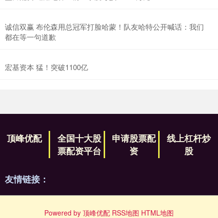
诚信双赢 布伦森用总冠军打脸哈蒙！队友哈特公开喊话：我们
都在等一句道歉
宏基资本 猛！突破1100亿
顶峰优配
全国十大股
申请股票配
线上杠杆炒
票配资平台
资
股
友情链接：
Powered by
顶峰优配
RSS地图
HTML地图