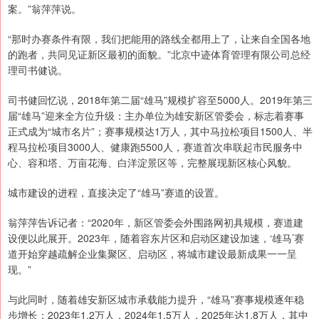
案。”翁萍萍说。
“那时办赛条件有限，我们把能用的路线全都用上了，让来自全国各地
的跑者，共同见证新区最初的面貌。”北京中迹体育管理有限公司总经
理司书健说。
司书健回忆说，2018年第二届“雄马”规模扩容至5000人。2019年第三
届“雄马”迎来全方位升级：主办单位为雄安新区管委会，标志着赛事
正式成为“城市名片”；赛事规模达1万人，其中马拉松项目1500人、半
程马拉松项目3000人、健康跑5500人，赛道首次串联起市民服务中
心、容和塔、万亩花海、白洋淀景区等，完整展现新区核心风貌。
城市建设的进程，直接决定了“雄马”赛道的设置。
翁萍萍告诉记者：“2020年，新区管委会外围路网初具规模，赛道建
设便以此展开。2023年，随着容东片区和启动区建设加速，‘雄马’赛
道开始穿越疏解企业集聚区、启动区，将城市建设最新成果一一呈
现。”
与此同时，随着雄安新区城市承载能力提升，“雄马”赛事规模逐年稳
步增长：2023年1.2万人，2024年1.5万人，2025年达1.8万人，其中